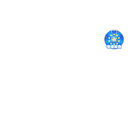
我们优势
优势明显
品牌公信力高
火博登陆官网始终引领行业发
火博登陆官网检测凭借专业的
展，专注于环境、健康和安全
品质和完善的服务赢得了客户
领域，为客户提供全方位的
的信赖，多年来获得了社会、
EHS综合解决方案。
行业以及各级政府部门的广泛
认可，品牌公信力优势明显。