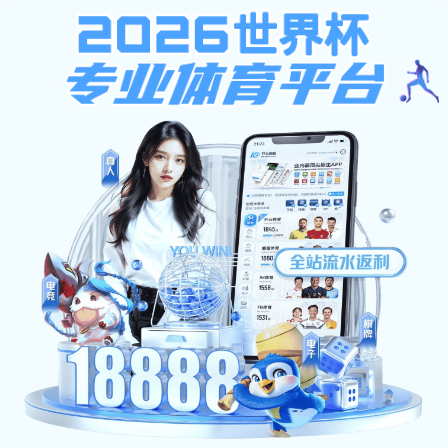
全国服务热线
020-25100330
土壤与沉积物检测
噪声检测
其他
环保咨询服务
水质检测
空气与废气检测
固废与污泥检测
土壤与沉积物检测
噪声检测
其他服务
首页
>
按服务项目
>
土壤与沉积物检测