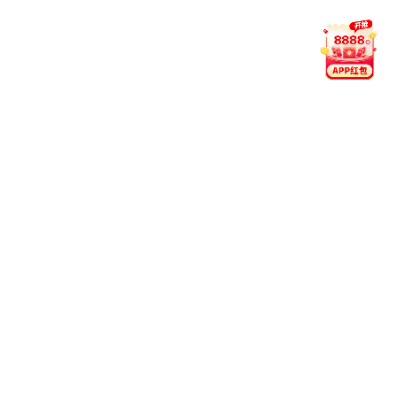
案例
实验室