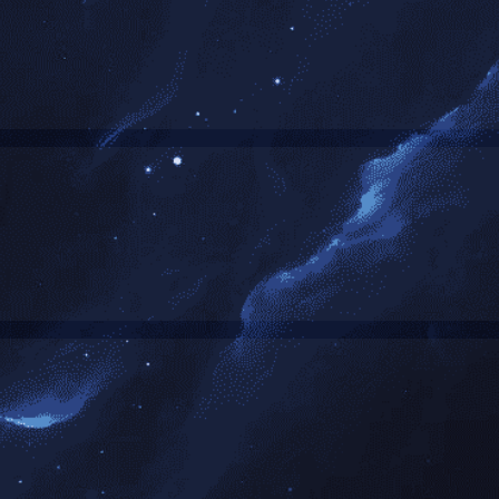
医药
电子电镀
橡胶塑料
共
0
页
0
条
们
资讯中心
技术实力